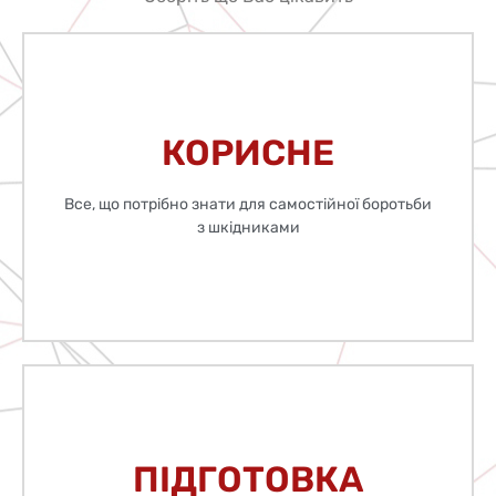
Оберіть що Вас цікавить
Детальніше
КОРИСНЕ
Практичні поради та рекомендації
Все, що потрібно знати для самостійної боротьби
з шкідниками
КОРИСНЕ
Детальніше