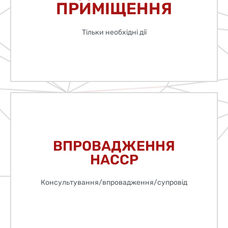
ПІДГОТОВКА
ПРИМІЩЕННЯ
Що треба обов’язково прибрати перед обробкою
ПРИМІЩЕННЯ
Тільки необхідні дії
ПІДГОТОВКА
Детальніше
ВПРОВАДЖЕННЯ
виробництві
НАССР
Допомога та організація системного підходу на
Консультування/впровадження/супровід
НАССР
ВПРОВАДЖЕННЯ